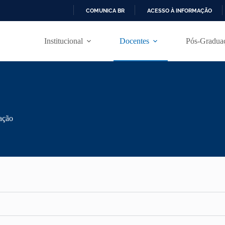
COMUNICA BR
ACESSO À INFORMAÇÃO
I
R
Institucional
Docentes
Pós-Gradua
P
A
R
A
O
C
O
N
T
vação
E
Ú
D
O